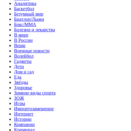
Аналитика
Баскетбол
Безумный мир
Биатлон/Лыжи
Бокс/MMA
Болезни и лекарства
В мире
В России
Вещи
Военные новости
Волейбол
Гаджеты
Дети
Дом и сад
Еда
Звёзды
Здоровье
Зимние виды спорта
ЗОЖ
Игры
Импортозамещение
Интернет
Истории
Компании
Криминал