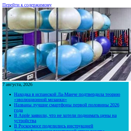
Перейти к содержимому
7 августа, 2026
Находка в испанской Ла-Манче подтвердила теорию
«эволюционной мозаики»
Названы лучшие смартфоны первой половины 2026
года
В Apple заявили, что не хотели поднимать цены на
устройства
В Роскосмосе поделились инструкцией