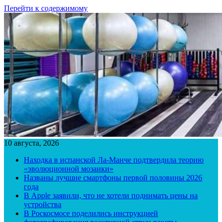
Перейти к содержимому
10 августа, 2026
Находка в испанской Ла-Манче подтвердила теорию
«эволюционной мозаики»
Названы лучшие смартфоны первой половины 2026
года
В Apple заявили, что не хотели поднимать цены на
устройства
В Роскосмосе поделились инструкцией