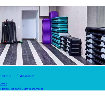
олюционной мозаики»
йства
 реактивной струи ракеты