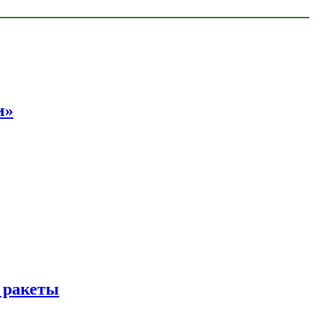
и»
 ракеты