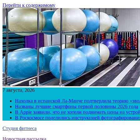
Перейти к содержимому
7 августа, 2026
Находка в испанской Ла-Манче подтвердила теорию «эв
Названы лучшие смартфоны первой половины 2026 года
В Apple заявили, что не хотели поднимать цены на устро
В Роскосмосе поделились инструкцией фотографирования
Студия фитнеса
Новостная рассылка