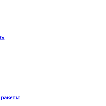
и»
 ракеты