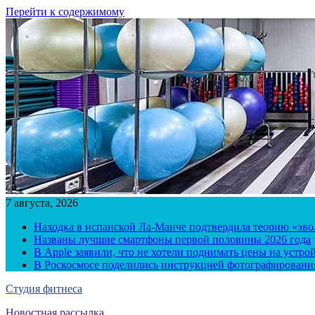
Перейти к содержимому
7 августа, 2026
Находка в испанской Ла-Манче подтвердила теорию «эв
Названы лучшие смартфоны первой половины 2026 года
В Apple заявили, что не хотели поднимать цены на устро
В Роскосмосе поделились инструкцией фотографирования
Студия фитнеса
Новостная рассылка