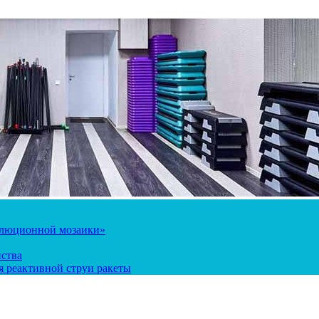
олюционной мозаики»
йства
 реактивной струи ракеты