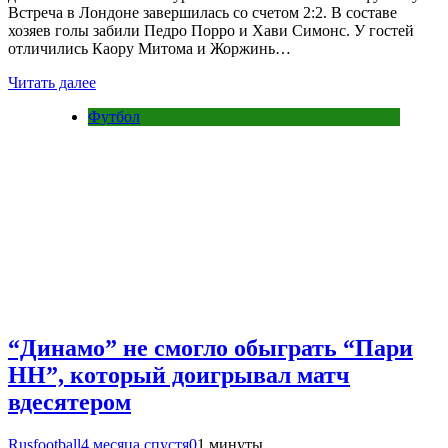
Встреча в Лондоне завершилась со счетом 2:2. В составе
хозяев голы забили Педро Порро и Хави Симонс. У гостей
отличились Каору Митома и Жоржинь…
Читать далее
Футбол
“Динамо” не смогло обыграть “Пари
НН”, который доигрывал матч
вдесятером
Rusfootball
4 месяца спустя
0
1 минуты