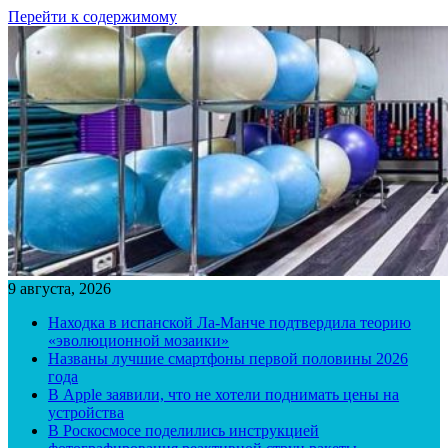
Перейти к содержимому
9 августа, 2026
Находка в испанской Ла-Манче подтвердила теорию
«эволюционной мозаики»
Названы лучшие смартфоны первой половины 2026
года
В Apple заявили, что не хотели поднимать цены на
устройства
В Роскосмосе поделились инструкцией