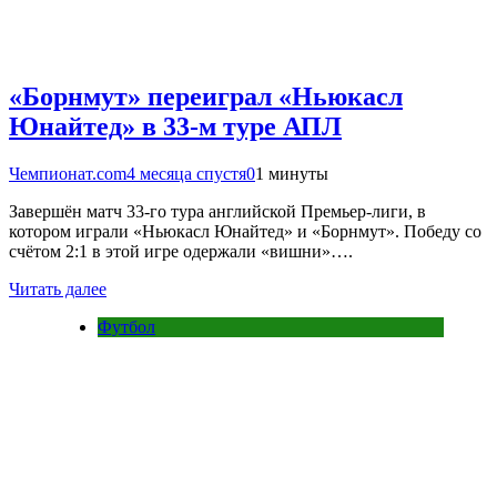
«Борнмут» переиграл «Ньюкасл
Юнайтед» в 33-м туре АПЛ
Чемпионат.com
4 месяца спустя
0
1 минуты
Завершён матч 33-го тура английской Премьер-лиги, в
котором играли «Ньюкасл Юнайтед» и «Борнмут». Победу со
счётом 2:1 в этой игре одержали «вишни»….
Читать далее
Футбол