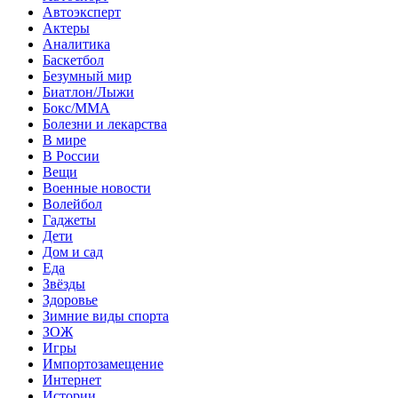
Автоэксперт
Актеры
Аналитика
Баскетбол
Безумный мир
Биатлон/Лыжи
Бокс/MMA
Болезни и лекарства
В мире
В России
Вещи
Военные новости
Волейбол
Гаджеты
Дети
Дом и сад
Еда
Звёзды
Здоровье
Зимние виды спорта
ЗОЖ
Игры
Импортозамещение
Интернет
Истории