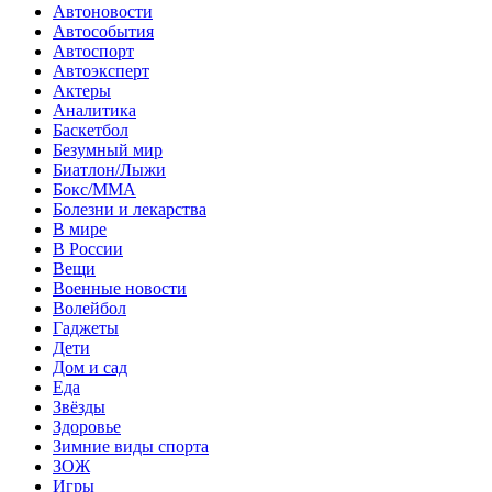
Автоновости
Автособытия
Автоспорт
Автоэксперт
Актеры
Аналитика
Баскетбол
Безумный мир
Биатлон/Лыжи
Бокс/MMA
Болезни и лекарства
В мире
В России
Вещи
Военные новости
Волейбол
Гаджеты
Дети
Дом и сад
Еда
Звёзды
Здоровье
Зимние виды спорта
ЗОЖ
Игры