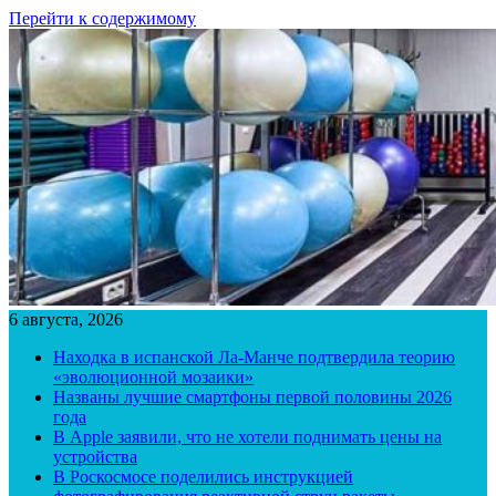
Перейти к содержимому
6 августа, 2026
Находка в испанской Ла-Манче подтвердила теорию
«эволюционной мозаики»
Названы лучшие смартфоны первой половины 2026
года
В Apple заявили, что не хотели поднимать цены на
устройства
В Роскосмосе поделились инструкцией