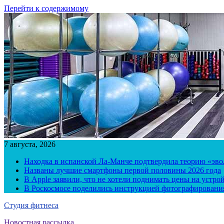
Перейти к содержимому
7 августа, 2026
Находка в испанской Ла-Манче подтвердила теорию «эв
Названы лучшие смартфоны первой половины 2026 года
В Apple заявили, что не хотели поднимать цены на устро
В Роскосмосе поделились инструкцией фотографирования
Студия фитнеса
Новостная рассылка