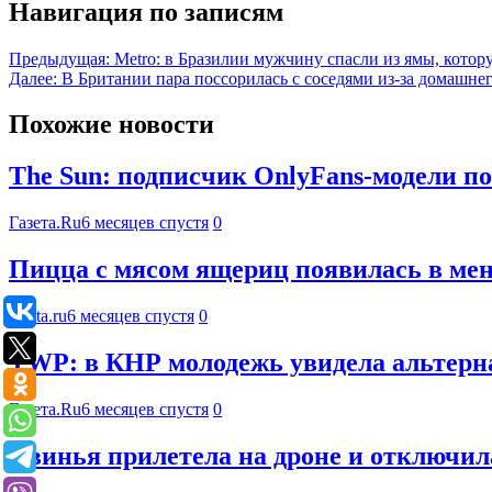
Навигация по записям
Предыдущая:
Metro: в Бразилии мужчину спасли из ямы, котор
Далее:
В Британии пара поссорилась с соседями из-за домашнег
Похожие новости
The Sun: подписчик OnlyFans-модели пок
Газета.Ru
6 месяцев спустя
0
Пицца с мясом ящериц появилась в ме
Lenta.ru
6 месяцев спустя
0
TWP: в КНР молодежь увидела альтерн
Газета.Ru
6 месяцев спустя
0
Свинья прилетела на дроне и отключил