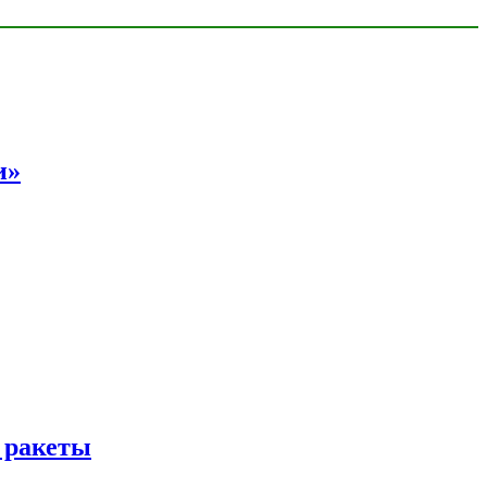
и»
 ракеты