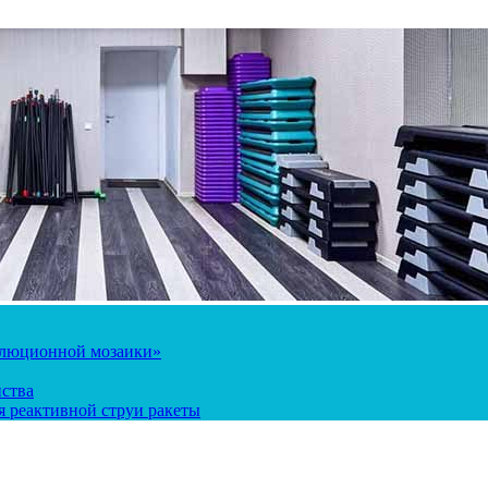
олюционной мозаики»
йства
 реактивной струи ракеты