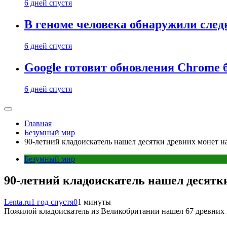
6 дней спустя
В геноме человека обнаружили след
6 дней спустя
Google готовит обновления Chrome б
6 дней спустя
Главная
Безумный мир
90-летний кладоискатель нашел десятки древних монет н
Безумный мир
90-летний кладоискатель нашел десятк
Lenta.ru
1 год спустя
0
1 минуты
Пожилой кладоискатель из Великобритании нашел 67 древних м