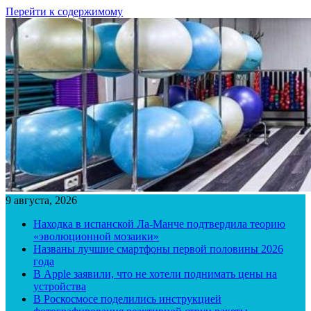
Перейти к содержимому
9 августа, 2026
Находка в испанской Ла-Манче подтвердила теорию
«эволюционной мозаики»
Названы лучшие смартфоны первой половины 2026
года
В Apple заявили, что не хотели поднимать цены на
устройства
В Роскосмосе поделились инструкцией