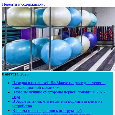
Перейти к содержимому
8 августа, 2026
Находка в испанской Ла-Манче подтвердила теорию
«эволюционной мозаики»
Названы лучшие смартфоны первой половины 2026
года
В Apple заявили, что не хотели поднимать цены на
устройства
В Роскосмосе поделились инструкцией