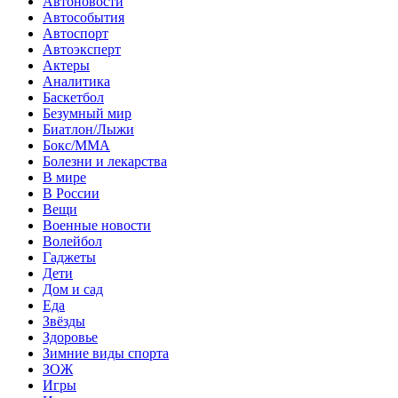
Автоновости
Автособытия
Автоспорт
Автоэксперт
Актеры
Аналитика
Баскетбол
Безумный мир
Биатлон/Лыжи
Бокс/MMA
Болезни и лекарства
В мире
В России
Вещи
Военные новости
Волейбол
Гаджеты
Дети
Дом и сад
Еда
Звёзды
Здоровье
Зимние виды спорта
ЗОЖ
Игры