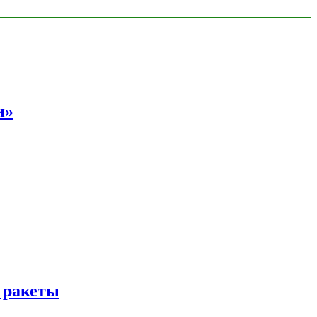
и»
 ракеты