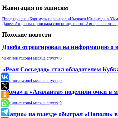
Навигация по записям
Предыдущая:
«Борнмут» переиграл «Ньюкасл Юнайтед» в 33-
Далее:
Андреева проиграла сопернице из топ-2 впервые с январ
Похожие новости
Дзюба отреагировал на информацию о в
Чемпионат.com
4 месяца спустя
0
«Реал Сосьедад» стал обладателем Кубк
Чемпионат.com
4 месяца спустя
0
«Рома» и «Аталанта» поделили очки в м
Чемпионат.com
4 месяца спустя
0
«Лацио» на выезде обыграл «Наполи» 