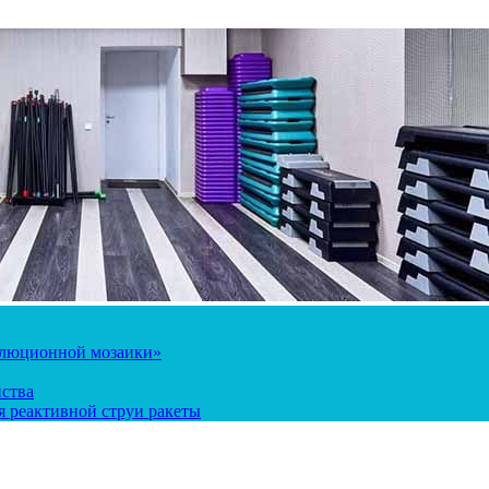
олюционной мозаики»
йства
 реактивной струи ракеты