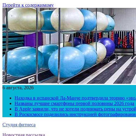
Перейти к содержимому
6 августа, 2026
Находка в испанской Ла-Манче подтвердила теорию «эв
Названы лучшие смартфоны первой половины 2026 года
В Apple заявили, что не хотели поднимать цены на устро
В Роскосмосе поделились инструкцией фотографирования
Студия фитнеса
Новостная рассылка