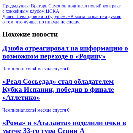
Предыдущая:
Вратарь Самонов подписал новый контракт
с хоккейным клубом ЦСКА
Далее:
Левандовски о будущем: «В моем возрасте я думаю
о том, что лучше, но никуда не спешу.
Похожие новости
Дзюба отреагировал на информацию о
возможном переходе в «Родину»
Чемпионат.com
4 месяца спустя
0
«Реал Сосьедад» стал обладателем
Кубка Испании, победив в финале
«Атлетико»
Чемпионат.com
4 месяца спустя
0
«Рома» и «Аталанта» поделили очки в
матче 33-го тура Серии А