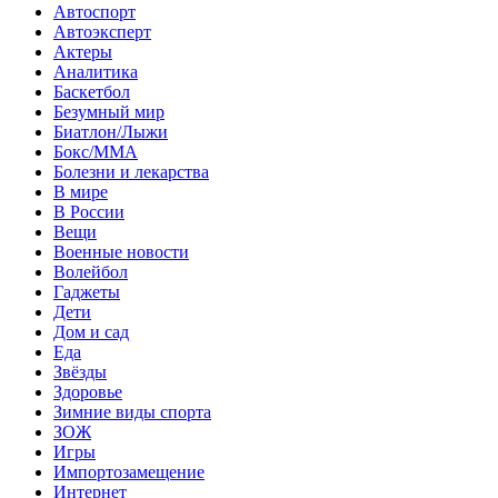
Автоспорт
Автоэксперт
Актеры
Аналитика
Баскетбол
Безумный мир
Биатлон/Лыжи
Бокс/MMA
Болезни и лекарства
В мире
В России
Вещи
Военные новости
Волейбол
Гаджеты
Дети
Дом и сад
Еда
Звёзды
Здоровье
Зимние виды спорта
ЗОЖ
Игры
Импортозамещение
Интернет