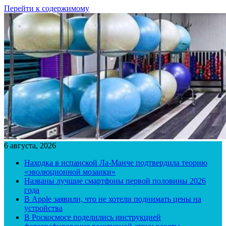
Перейти к содержимому
6 августа, 2026
Находка в испанской Ла-Манче подтвердила теорию
«эволюционной мозаики»
Названы лучшие смартфоны первой половины 2026
года
В Apple заявили, что не хотели поднимать цены на
устройства
В Роскосмосе поделились инструкцией