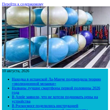
Перейти к содержимому
10 августа, 2026
Находка в испанской Ла-Манче подтвердила теорию
«эволюционной мозаики»
Названы лучшие смартфоны первой половины 2026
года
В Apple заявили, что не хотели поднимать цены на
устройства
В Роскосмосе поделились инструкцией