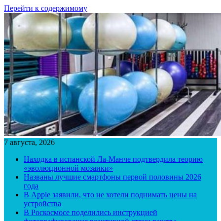
Перейти к содержимому
7 августа, 2026
Находка в испанской Ла-Манче подтвердила теорию
«эволюционной мозаики»
Названы лучшие смартфоны первой половины 2026
года
В Apple заявили, что не хотели поднимать цены на
устройства
В Роскосмосе поделились инструкцией