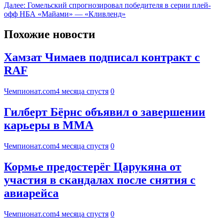
Далее:
Гомельский спрогнозировал победителя в серии плей-
офф НБА «Майами» — «Кливленд»
Похожие новости
Хамзат Чимаев подписал контракт с
RAF
Чемпионат.com
4 месяца спустя
0
Гилберт Бёрнс объявил о завершении
карьеры в ММА
Чемпионат.com
4 месяца спустя
0
Кормье предостерёг Царукяна от
участия в скандалах после снятия с
авиарейса
Чемпионат.com
4 месяца спустя
0