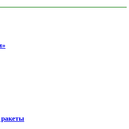
и»
 ракеты