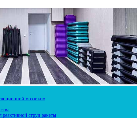
олюционной мозаики»
йства
 реактивной струи ракеты