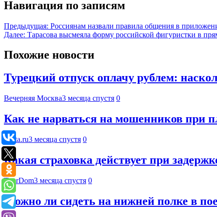
Навигация по записям
Предыдущая:
Россиянам назвали правила общения в приложени
Далее:
Тарасова высмеяла форму российской фигуристки в пря
Похожие новости
Турецкий отпуск оплачу рублем: наско
Вечерняя Москва
3 месяца спустя
0
Как не нарваться на мошенников при 
Deita.ru
3 месяца спустя
0
Какая страховка действует при задержке
TourDom
3 месяца спустя
0
Можно ли сидеть на нижней полке в по