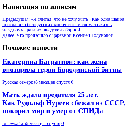
Навигация по записям
Предыдущая:
«Я считал, что не хочу жить» Как одна шайба
прославила белорусских хоккеистов и сломала жизнь
звездному вратарю шведской сборной
Далее:
Что произошло с царевной Ксенией Годуновой
Похожие новости
Екатерина Багратион: как жена
опозорила героя Бородинской битвы
Русская семерка
6 месяцев спустя
0
Мать ждала предателя 25 лет.
Как Рудольф Нуреев сбежал из СССР,
покорил мир и умер от СПИДа
runews24.ru
6 месяцев спустя
0