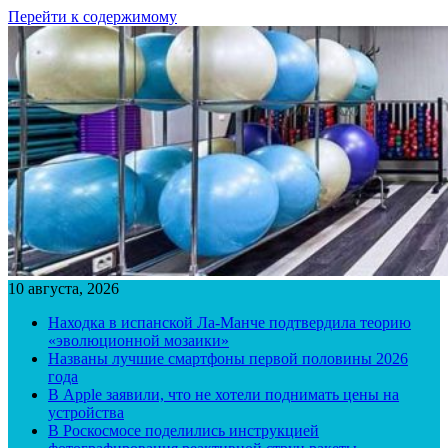
Перейти к содержимому
10 августа, 2026
Находка в испанской Ла-Манче подтвердила теорию
«эволюционной мозаики»
Названы лучшие смартфоны первой половины 2026
года
В Apple заявили, что не хотели поднимать цены на
устройства
В Роскосмосе поделились инструкцией