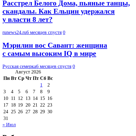
Расстрел Белого Дома, пьяные танцы,
скандалы. Как Ельцин удержался
у власти 8 лет?
runews24.ru
6 месяцев спустя
0
Мэрилин вос Савант: женщина
с самым высоким IQ в мире
Русская семерка
6 месяцев спустя
0
Август 2026
Пн
Вт
Ср
Чт
Пт
Сб
Вс
1
2
3
4
5
6
7
8
9
10
11
12
13
14
15
16
17
18
19
20
21
22
23
24
25
26
27
28
29
30
31
« Июл