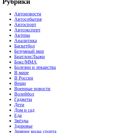
Рубрики
Автоновости
Автособытия
Автоспорт
Автоэксперт
Актеры
Аналитика
Баскетбол
Безумный мир
Биатлон/Лыжи
Бокс/MMA
Болезни и лекарства
В мире
В России
Вещи
Военные новости
Волейбол
Гаджеты
Дети
Дом и сад
Еда
Звёзды
Здоровье
Зимние виды спорта