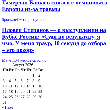
Тамерлан Башаев снялся с чемпионата
Европы из-за травмы
Sports.ru
4 месяца спустя
0
Пловец Степанов — о выступлении на
Кубке России: «Судя по результату, я
чмо. У меня траур, 10 секунд до отбора
– это позор»
Матч ТВ
4 месяца спустя
0
Август 2026
Пн
Вт
Ср
Чт
Пт
Сб
Вс
1
2
3
4
5
6
7
8
9
10
11
12
13
14
15
16
17
18
19
20
21
22
23
24
25
26
27
28
29
30
31
« Июл