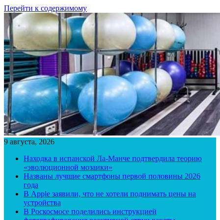
Перейти к содержимому
9 августа, 2026
Находка в испанской Ла-Манче подтвердила теорию
«эволюционной мозаики»
Названы лучшие смартфоны первой половины 2026
года
В Apple заявили, что не хотели поднимать цены на
устройства
В Роскосмосе поделились инструкцией