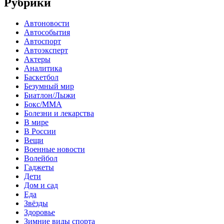
Рубрики
Автоновости
Автособытия
Автоспорт
Автоэксперт
Актеры
Аналитика
Баскетбол
Безумный мир
Биатлон/Лыжи
Бокс/MMA
Болезни и лекарства
В мире
В России
Вещи
Военные новости
Волейбол
Гаджеты
Дети
Дом и сад
Еда
Звёзды
Здоровье
Зимние виды спорта