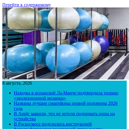
Перейти к содержимому
8 августа, 2026
Находка в испанской Ла-Манче подтвердила теорию
«эволюционной мозаики»
Названы лучшие смартфоны первой половины 2026
года
В Apple заявили, что не хотели поднимать цены на
устройства
В Роскосмосе поделились инструкцией