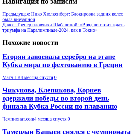
Навигация по записям
Предыдущая:
Нико Хюлкенберг: Блокировка задних колес
была внезапной
Далее:
Тренер пловчихи Шабалиной: «Вряд ли стоит ждать
триумфа на Паралимпиаде‑2024, как в Токио»
Похожие новости
Егорян завоевала серебро на этапе
Кубка мира по фехтованию в Греции
Матч ТВ
4 месяца спустя
0
Чикунова, Клепикова, Корнев
одержали победы во второй день
финала Кубка России по плаванию
Чемпионат.com
4 месяца спустя
0
Тамерлан Башаев снялся с чемпионата