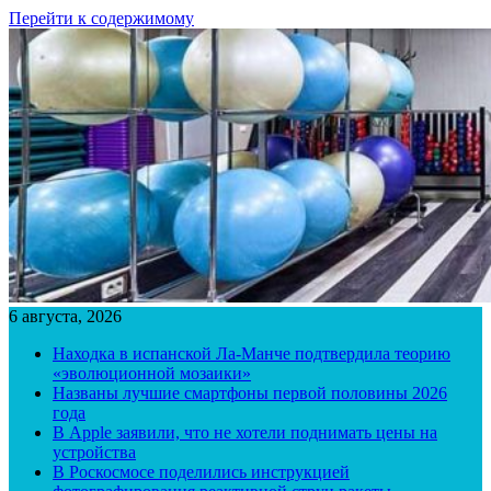
Перейти к содержимому
6 августа, 2026
Находка в испанской Ла-Манче подтвердила теорию
«эволюционной мозаики»
Названы лучшие смартфоны первой половины 2026
года
В Apple заявили, что не хотели поднимать цены на
устройства
В Роскосмосе поделились инструкцией