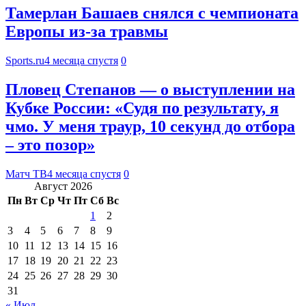
Тамерлан Башаев снялся с чемпионата
Европы из-за травмы
Sports.ru
4 месяца спустя
0
Пловец Степанов — о выступлении на
Кубке России: «Судя по результату, я
чмо. У меня траур, 10 секунд до отбора
– это позор»
Матч ТВ
4 месяца спустя
0
Август 2026
Пн
Вт
Ср
Чт
Пт
Сб
Вс
1
2
3
4
5
6
7
8
9
10
11
12
13
14
15
16
17
18
19
20
21
22
23
24
25
26
27
28
29
30
31
« Июл