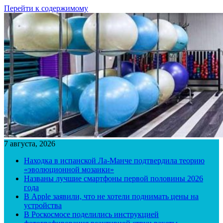
Перейти к содержимому
7 августа, 2026
Находка в испанской Ла-Манче подтвердила теорию
«эволюционной мозаики»
Названы лучшие смартфоны первой половины 2026
года
В Apple заявили, что не хотели поднимать цены на
устройства
В Роскосмосе поделились инструкцией