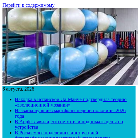
Перейти к содержимому
6 августа, 2026
Находка в испанской Ла-Манче подтвердила теорию
«эволюционной мозаики»
Названы лучшие смартфоны первой половины 2026
года
В Apple заявили, что не хотели поднимать цены на
устройства
В Роскосмосе поделились инструкцией