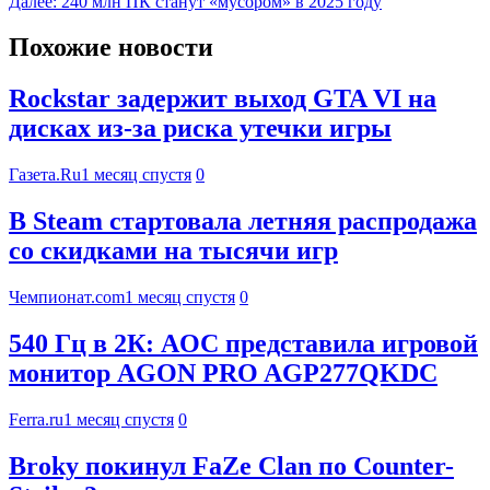
Далее:
240 млн ПК станут «мусором» в 2025 году
Похожие новости
Rockstar задержит выход GTA VI на
дисках из-за риска утечки игры
Газета.Ru
1 месяц спустя
0
В Steam стартовала летняя распродажа
со скидками на тысячи игр
Чемпионат.com
1 месяц спустя
0
540 Гц в 2К: AOC представила игровой
монитор AGON PRO AGP277QKDC
Ferra.ru
1 месяц спустя
0
Broky покинул FaZe Clan по Counter-