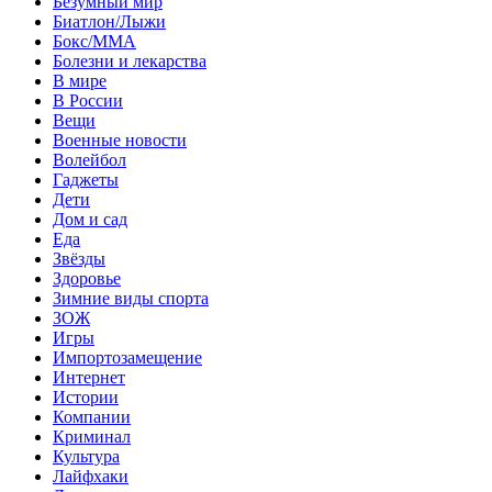
Безумный мир
Биатлон/Лыжи
Бокс/MMA
Болезни и лекарства
В мире
В России
Вещи
Военные новости
Волейбол
Гаджеты
Дети
Дом и сад
Еда
Звёзды
Здоровье
Зимние виды спорта
ЗОЖ
Игры
Импортозамещение
Интернет
Истории
Компании
Криминал
Культура
Лайфхаки