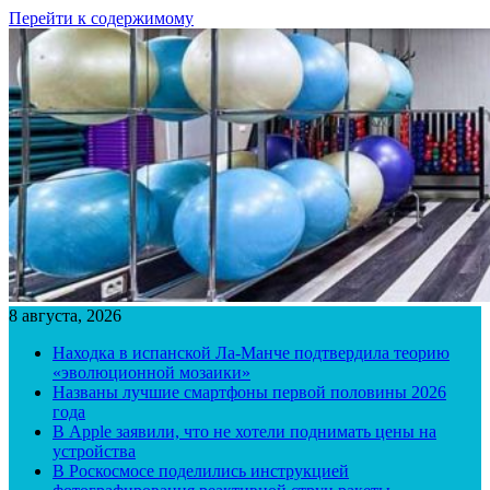
Перейти к содержимому
8 августа, 2026
Находка в испанской Ла-Манче подтвердила теорию
«эволюционной мозаики»
Названы лучшие смартфоны первой половины 2026
года
В Apple заявили, что не хотели поднимать цены на
устройства
В Роскосмосе поделились инструкцией