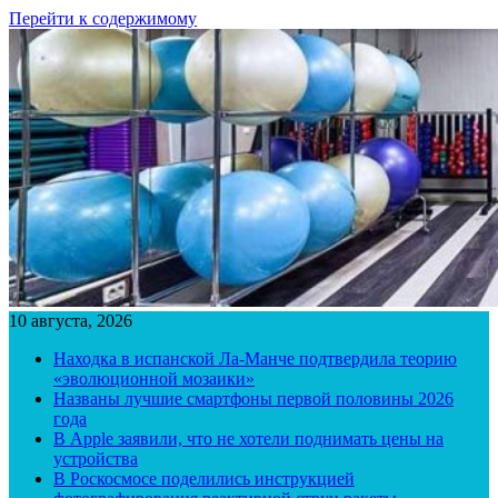
Перейти к содержимому
10 августа, 2026
Находка в испанской Ла-Манче подтвердила теорию
«эволюционной мозаики»
Названы лучшие смартфоны первой половины 2026
года
В Apple заявили, что не хотели поднимать цены на
устройства
В Роскосмосе поделились инструкцией