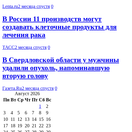
Lenta.ru
2 месяца спустя
0
В России 11 производств могут
создавать клеточные продукты для
лечения рака
ТАСС
2 месяца спустя
0
В Свердловской области у мужчины
удалили опухоль, напоминавшую
вторую голову
Газета.Ru
2 месяца спустя
0
Август 2026
Пн
Вт
Ср
Чт
Пт
Сб
Вс
1
2
3
4
5
6
7
8
9
10
11
12
13
14
15
16
17
18
19
20
21
22
23