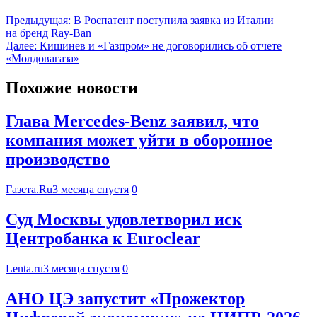
Предыдущая:
В Роспатент поступила заявка из Италии
на бренд Ray-Ban
Далее:
Кишинев и «Газпром» не договорились об отчете
«Молдовагаза»
Похожие новости
Глава Mercedes-Benz заявил, что
компания может уйти в оборонное
производство
Газета.Ru
3 месяца спустя
0
Суд Москвы удовлетворил иск
Центробанка к Euroclear
Lenta.ru
3 месяца спустя
0
АНО ЦЭ запустит «Прожектор