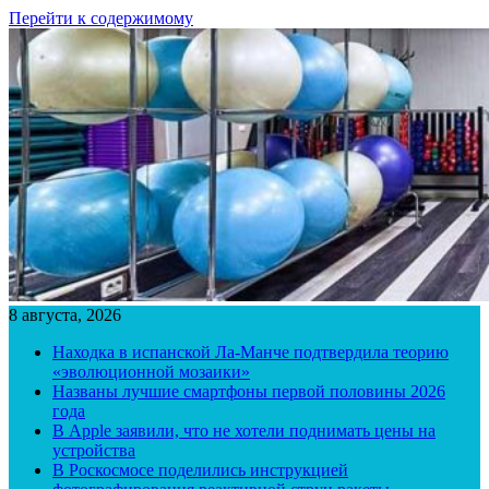
Перейти к содержимому
8 августа, 2026
Находка в испанской Ла-Манче подтвердила теорию
«эволюционной мозаики»
Названы лучшие смартфоны первой половины 2026
года
В Apple заявили, что не хотели поднимать цены на
устройства
В Роскосмосе поделились инструкцией