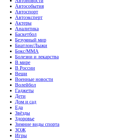
Автоновости
Автособытия
Автоспорт
Автоэксперт
Актеры
Аналитика
Баскетбол
Безумный мир
Биатлон/Лыжи
Бокс/MMA
Болезни и лекарства
В мире
В России
Вещи
Военные новости
Волейбол
Гаджеты
Дети
Дом и сад
Еда
Звёзды
Здоровье
Зимние виды спорта
ЗОЖ
Игры