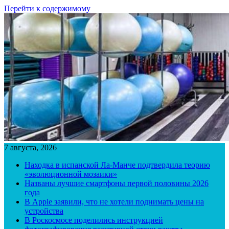
Перейти к содержимому
7 августа, 2026
Находка в испанской Ла-Манче подтвердила теорию
«эволюционной мозаики»
Названы лучшие смартфоны первой половины 2026
года
В Apple заявили, что не хотели поднимать цены на
устройства
В Роскосмосе поделились инструкцией