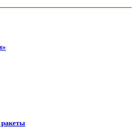
и»
 ракеты