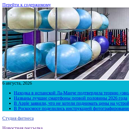
Перейти к содержимому
6 августа, 2026
Находка в испанской Ла-Манче подтвердила теорию «эв
Названы лучшие смартфоны первой половины 2026 года
В Apple заявили, что не хотели поднимать цены на устро
В Роскосмосе поделились инструкцией фотографирования
Студия фитнеса
Новостная рассылка