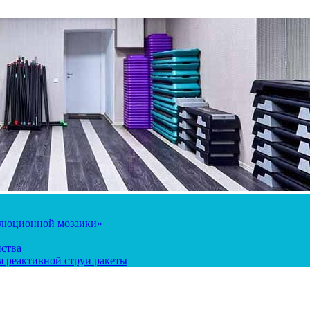
олюционной мозаики»
йства
 реактивной струи ракеты