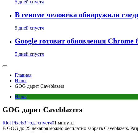
5 дней спустя
В геноме человека обнаружили след
5 дней спустя
Google готовит обновления Chrome б
5 дней спустя
Главная
Игры
GOG дарит Caveblazers
Игры
GOG дарит Caveblazers
Riot Pixels
3 года спустя
0
1 минуты
В GOG до 25 декабря можно бесплатно забрать Caveblazers. Ра