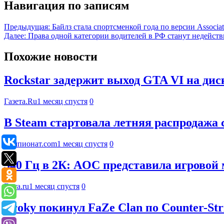
Навигация по записям
Предыдущая:
Байлз стала спортсменкой года по версии Associat
Далее:
Права одной категории водителей в РФ станут недейств
Похожие новости
Rockstar задержит выход GTA VI на дис
Газета.Ru
1 месяц спустя
0
В Steam стартовала летняя распродажа 
Чемпионат.com
1 месяц спустя
0
540 Гц в 2К: AOC представила игров
Ferra.ru
1 месяц спустя
0
Broky покинул FaZe Clan по Counter-Str