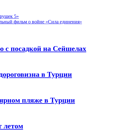
грушек 5»
альный фильм о войне «Сила единения»
ю с посадкой на Сейшелах
дороговизна в Турции
лярном пляже в Турции
т летом