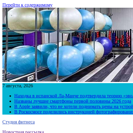
Перейти к содержимому
7 августа, 2026
Находка в испанской Ла-Манче подтвердила теорию «эв
Названы лучшие смартфоны первой половины 2026 года
В Apple заявили, что не хотели поднимать цены на устро
В Роскосмосе поделились инструкцией фотографирования
Студия фитнеса
Новостная рассылка