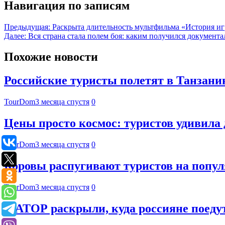
Навигация по записям
Предыдущая:
Раскрыта длительность мультфильма «История и
Далее:
Вся страна стала полем боя: каким получился документ
Похожие новости
Российские туристы полетят в Танзани
TourDom
3 месяца спустя
0
Цены просто космос: туристов удивила 
TourDom
3 месяца спустя
0
Коровы распугивают туристов на попу
TourDom
3 месяца спустя
0
В АТОР раскрыли, куда россияне поеду