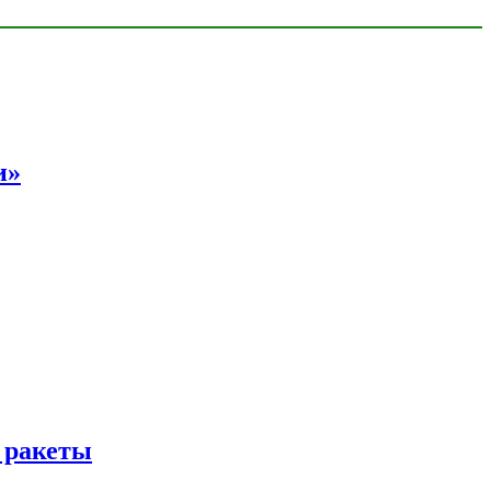
и»
 ракеты