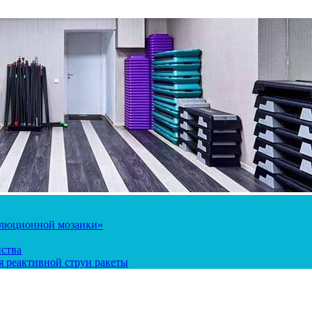
олюционной мозаики»
йства
 реактивной струи ракеты