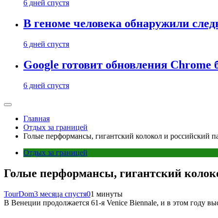
6 дней спустя
В геноме человека обнаружили след
6 дней спустя
Google готовит обновления Chrome б
6 дней спустя
Главная
Отдых за границей
Голые перформансы, гигантский колокол и российский п
Отдых за границей
Голые перформансы, гигантский колок
TourDom
3 месяца спустя
0
1 минуты
В Венеции продолжается 61-я Venice Biennale, и в этом году в