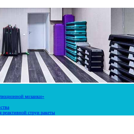
олюционной мозаики»
йства
 реактивной струи ракеты