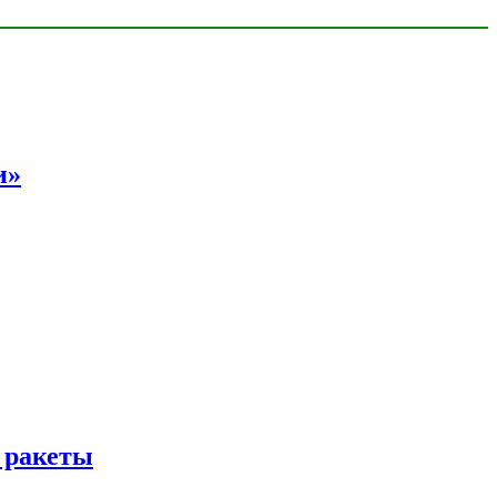
и»
 ракеты