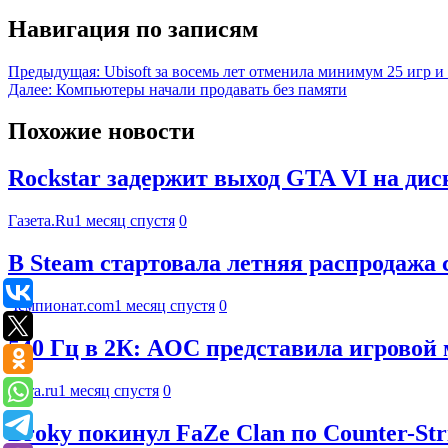
Навигация по записям
Предыдущая:
Ubisoft за восемь лет отменила минимум 25 игр и
Далее:
Компьютеры начали продавать без памяти
Похожие новости
Rockstar задержит выход GTA VI на дис
Газета.Ru
1 месяц спустя
0
В Steam стартовала летняя распродажа 
Чемпионат.com
1 месяц спустя
0
540 Гц в 2К: AOC представила игров
Ferra.ru
1 месяц спустя
0
Broky покинул FaZe Clan по Counter-Str