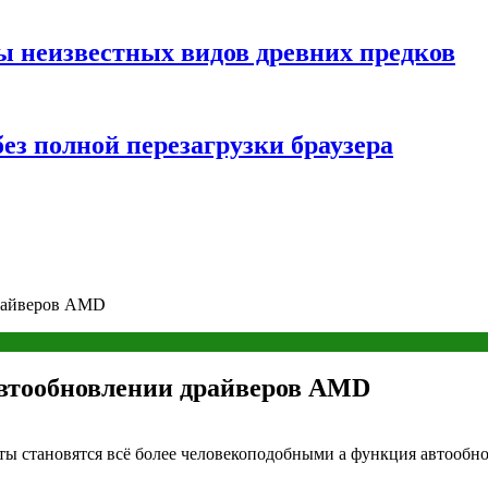
ы неизвестных видов древних предков
ез полной перезагрузки браузера
драйверов AMD
автообновлении драйверов AMD
боты становятся всё более человекоподобными а функция автоо