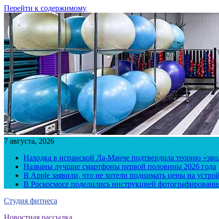
Перейти к содержимому
7 августа, 2026
Находка в испанской Ла-Манче подтвердила теорию «эв
Названы лучшие смартфоны первой половины 2026 года
В Apple заявили, что не хотели поднимать цены на устро
В Роскосмосе поделились инструкцией фотографирования
Студия фитнеса
Новостная рассылка