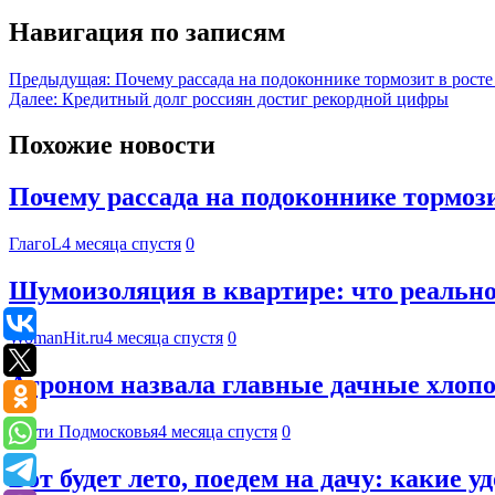
Навигация по записям
Предыдущая:
Почему рассада на подоконнике тормозит в рост
Далее:
Кредитный долг россиян достиг рекордной цифры
Похожие новости
Почему рассада на подоконнике тормоз
ГлагоL
4 месяца спустя
0
Шумоизоляция в квартире: что реально 
WomanHit.ru
4 месяца спустя
0
Агроном назвала главные дачные хлоп
Вести Подмосковья
4 месяца спустя
0
Вот будет лето, поедем на дачу: какие 