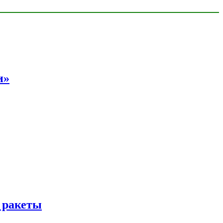
и»
 ракеты