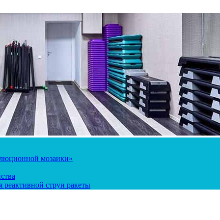
олюционной мозаики»
йства
 реактивной струи ракеты