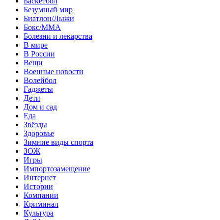
Баскетбол
Безумный мир
Биатлон/Лыжи
Бокс/MMA
Болезни и лекарства
В мире
В России
Вещи
Военные новости
Волейбол
Гаджеты
Дети
Дом и сад
Еда
Звёзды
Здоровье
Зимние виды спорта
ЗОЖ
Игры
Импортозамещение
Интернет
Истории
Компании
Криминал
Культура