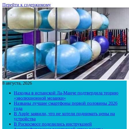
Перейти к содержимому
8 августа, 2026
Находка в испанской Ла-Манче подтвердила теорию
«эволюционной мозаики»
Названы лучшие смартфоны первой половины 2026
года
В Apple заявили, что не хотели поднимать цены на
устройства
В Роскосмосе поделились инструкцией