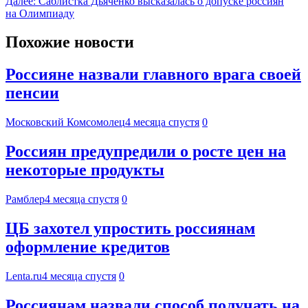
Далее:
Саблистка Дьяченко высказалась о допуске россиян
на Олимпиаду
Похожие новости
Россияне назвали главного врага своей
пенсии
Московский Комсомолец
4 месяца спустя
0
Россиян предупредили о росте цен на
некоторые продукты
Рамблер
4 месяца спустя
0
ЦБ захотел упростить россиянам
оформление кредитов
Lenta.ru
4 месяца спустя
0
Россиянам назвали способ получать на