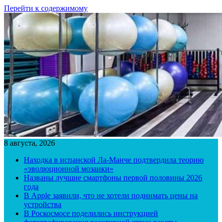
Перейти к содержимому
8 августа, 2026
Находка в испанской Ла-Манче подтвердила теорию
«эволюционной мозаики»
Названы лучшие смартфоны первой половины 2026
года
В Apple заявили, что не хотели поднимать цены на
устройства
В Роскосмосе поделились инструкцией