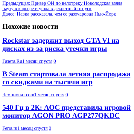
Предыдущая:
Призер ОИ по велотреку Новолодская взяла
паузу в карьере и ушла в декретный отпуск
Далее:
Навка рассказала, чем ее разочаровал Нью-Йорк
Похожие новости
Rockstar задержит выход GTA VI на
дисках из-за риска утечки игры
Газета.Ru
1 месяц спустя
0
В Steam стартовала летняя распродажа
со скидками на тысячи игр
Чемпионат.com
1 месяц спустя
0
540 Гц в 2К: AOC представила игровой
монитор AGON PRO AGP277QKDC
Ferra.ru
1 месяц спустя
0