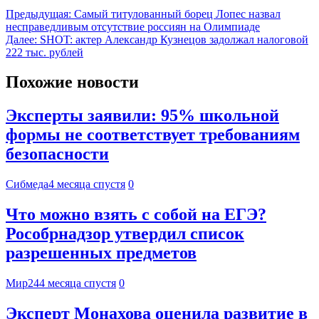
Предыдущая:
Самый титулованный борец Лопес назвал
несправедливым отсутствие россиян на Олимпиаде
Далее:
SHOT: актер Александр Кузнецов задолжал налоговой
222 тыс. рублей
Похожие новости
Эксперты заявили: 95% школьной
формы не соответствует требованиям
безопасности
Сибмеда
4 месяца спустя
0
Что можно взять с собой на ЕГЭ?
Рособрнадзор утвердил список
разрешенных предметов
Мир24
4 месяца спустя
0
Эксперт Монахова оценила развитие в