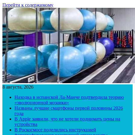
Перейти к содержимому
8 августа, 2026
Находка в испанской Ла-Манче подтвердила теорию
«эволюционной мозаики»
Названы лучшие смартфоны первой половины 2026
года
В Apple заявили, что не хотели поднимать цены на
устройства
В Роскосмосе поделились инструкцией