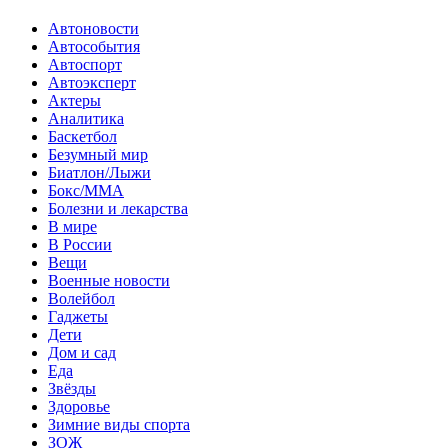
Автоновости
Автособытия
Автоспорт
Автоэксперт
Актеры
Аналитика
Баскетбол
Безумный мир
Биатлон/Лыжи
Бокс/MMA
Болезни и лекарства
В мире
В России
Вещи
Военные новости
Волейбол
Гаджеты
Дети
Дом и сад
Еда
Звёзды
Здоровье
Зимние виды спорта
ЗОЖ