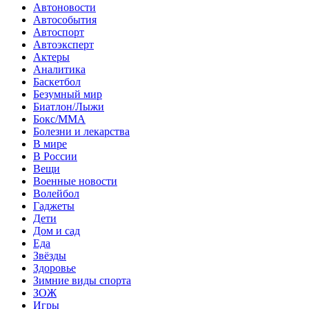
Автоновости
Автособытия
Автоспорт
Автоэксперт
Актеры
Аналитика
Баскетбол
Безумный мир
Биатлон/Лыжи
Бокс/MMA
Болезни и лекарства
В мире
В России
Вещи
Военные новости
Волейбол
Гаджеты
Дети
Дом и сад
Еда
Звёзды
Здоровье
Зимние виды спорта
ЗОЖ
Игры