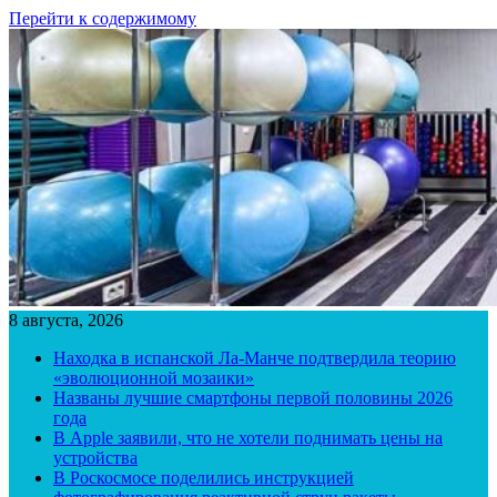
Перейти к содержимому
8 августа, 2026
Находка в испанской Ла-Манче подтвердила теорию
«эволюционной мозаики»
Названы лучшие смартфоны первой половины 2026
года
В Apple заявили, что не хотели поднимать цены на
устройства
В Роскосмосе поделились инструкцией