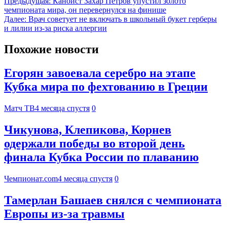
Предыдущая:
Каноист Захар Петров упустил золото
чемпионата мира, он перевернулся на финише
Далее:
Врач советует не включать в школьный букет герберы
и лилии из-за риска аллергии
Похожие новости
Егорян завоевала серебро на этапе
Кубка мира по фехтованию в Греции
Матч ТВ
4 месяца спустя
0
Чикунова, Клепикова, Корнев
одержали победы во второй день
финала Кубка России по плаванию
Чемпионат.com
4 месяца спустя
0
Тамерлан Башаев снялся с чемпионата
Европы из-за травмы