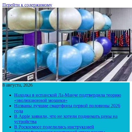
Перейти к содержимому
8 августа, 2026
Находка в испанской Ла-Манче подтвердила теорию
«эволюционной мозаики»
Названы лучшие смартфоны первой половины 2026
года
В Apple заявили, что не хотели поднимать цены на
устройства
В Роскосмосе поделились инструкцией