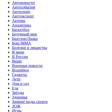
Автоновости
Автособытия
Автоспорт
Автоэксперт
Актеры
Аналитика
Баскетбол
Безумный мир
Биатлон/Лыжи
Бокс/MMA
Болезни и лекарства
В мире
В России
Вещи
Военные новости
Волейбол
Гаджеты
Дети
Дом и сад
Еда
Звёзды
Здоровье
Зимние виды спорта
ЗОЖ
Игры