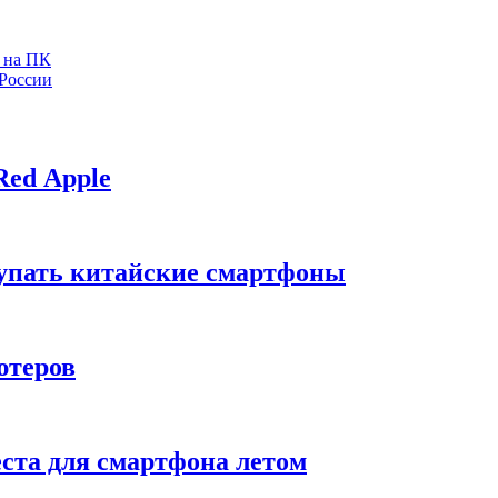
p на ПК
 России
Red Apple
купать китайские смартфоны
ютеров
ста для смартфона летом