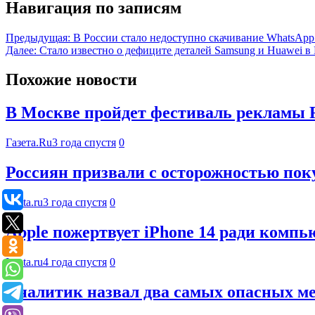
Навигация по записям
Предыдущая:
В России стало недоступно скачивание WhatsAp
Далее:
Стало известно о дефиците деталей Samsung и Huawei в
Похожие новости
В Москве пройдет фестиваль рекламы 
Газета.Ru
3 года спустя
0
Россиян призвали с осторожностью по
Lenta.ru
3 года спустя
0
Apple пожертвует iPhone 14 ради компь
Lenta.ru
4 года спустя
0
Аналитик назвал два самых опасных ме