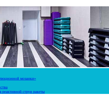
олюционной мозаики»
йства
 реактивной струи ракеты