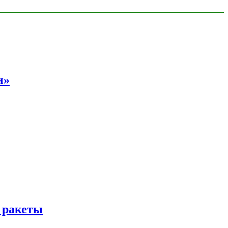
и»
 ракеты