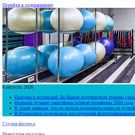
Перейти к содержимому
6 августа, 2026
Находка в испанской Ла-Манче подтвердила теорию «эв
Названы лучшие смартфоны первой половины 2026 года
В Apple заявили, что не хотели поднимать цены на устро
В Роскосмосе поделились инструкцией фотографирования
Студия фитнеса
Новостная рассылка