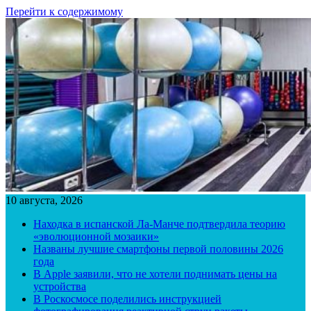
Перейти к содержимому
10 августа, 2026
Находка в испанской Ла-Манче подтвердила теорию
«эволюционной мозаики»
Названы лучшие смартфоны первой половины 2026
года
В Apple заявили, что не хотели поднимать цены на
устройства
В Роскосмосе поделились инструкцией