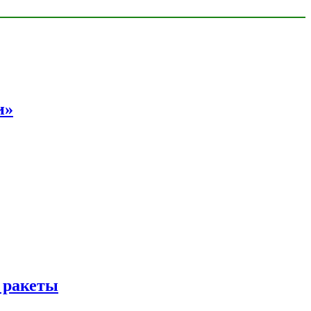
и»
 ракеты