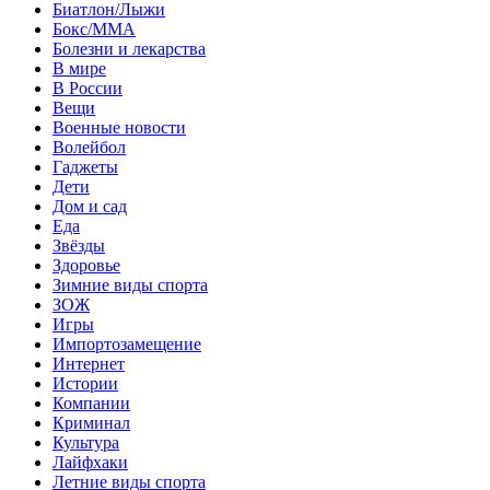
Биатлон/Лыжи
Бокс/MMA
Болезни и лекарства
В мире
В России
Вещи
Военные новости
Волейбол
Гаджеты
Дети
Дом и сад
Еда
Звёзды
Здоровье
Зимние виды спорта
ЗОЖ
Игры
Импортозамещение
Интернет
Истории
Компании
Криминал
Культура
Лайфхаки
Летние виды спорта