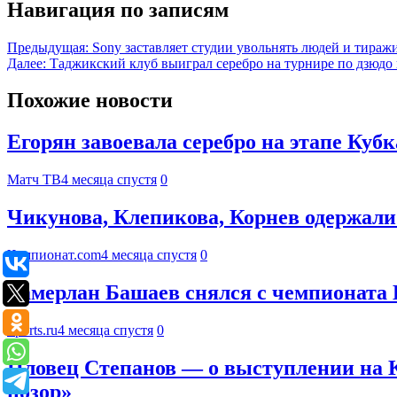
Навигация по записям
Предыдущая:
Sony заставляет студии увольнять людей и тираж
Далее:
Таджикский клуб выиграл серебро на турнире по дзюдо
Похожие новости
Егорян завоевала серебро на этапе Куб
Матч ТВ
4 месяца спустя
0
Чикунова, Клепикова, Корнев одержали
Чемпионат.com
4 месяца спустя
0
Тамерлан Башаев снялся с чемпионата
Sports.ru
4 месяца спустя
0
Пловец Степанов — о выступлении на Куб
позор»