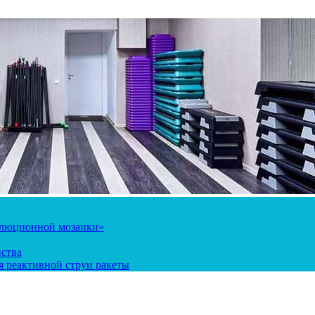
олюционной мозаики»
йства
 реактивной струи ракеты