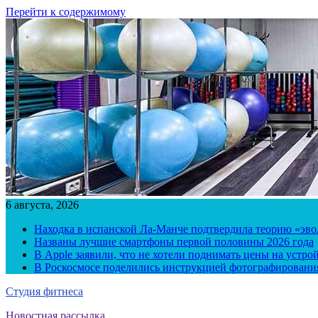
Перейти к содержимому
6 августа, 2026
Находка в испанской Ла-Манче подтвердила теорию «эв
Названы лучшие смартфоны первой половины 2026 года
В Apple заявили, что не хотели поднимать цены на устро
В Роскосмосе поделились инструкцией фотографирования
Студия фитнеса
Новостная рассылка