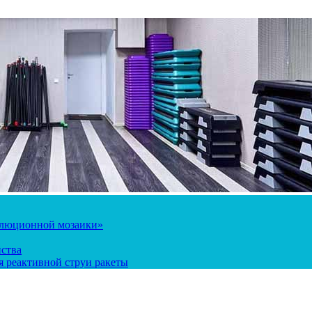
олюционной мозаики»
йства
 реактивной струи ракеты