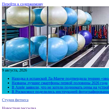
Перейти к содержимому
9 августа, 2026
Находка в испанской Ла-Манче подтвердила теорию «эв
Названы лучшие смартфоны первой половины 2026 года
В Apple заявили, что не хотели поднимать цены на устро
В Роскосмосе поделились инструкцией фотографирования
Студия фитнеса
Новостная рассылка