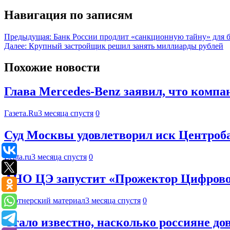
Навигация по записям
Предыдущая:
Банк России продлит «санкционную тайну» для б
Далее:
Крупный застройщик решил занять миллиарды рублей
Похожие новости
Глава Mercedes-Benz заявил, что компа
Газета.Ru
3 месяца спустя
0
Суд Москвы удовлетворил иск Центроба
Lenta.ru
3 месяца спустя
0
АНО ЦЭ запустит «Прожектор Цифрово
Партнерский материал
3 месяца спустя
0
Стало известно, насколько россияне д