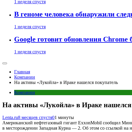
1 неделя спустя
В геноме человека обнаружили след
1 неделя спустя
Google готовит обновления Chrome б
1 неделя спустя
Главная
Компании
На активы «Лукойла» в Ираке нашелся покупатель
Компании
На активы «Лукойла» в Ираке нашелся
Lenta.ru
8 месяцев спустя
0
1 минуты
Американский нефтегазовый гигант ExxonMobil сообщил Мини
в месторождении Западная Курна — 2. Об этом со ссылкой на