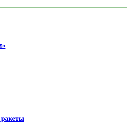
и»
 ракеты