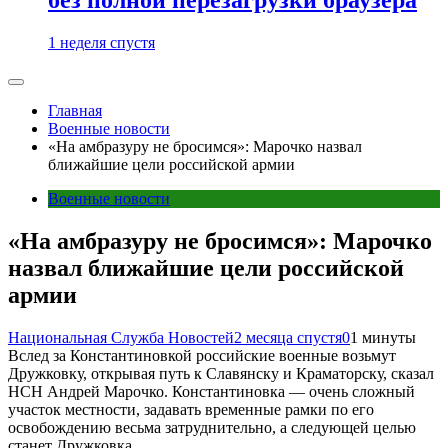
1 неделя спустя
Главная
Военные новости
«На амбразуру не бросимся»: Марочко назвал
ближайшие цели российской армии
Военные новости
«На амбразуру не бросимся»: Марочко
назвал ближайшие цели российской
армии
Национальная Служба Новостей
2 месяца спустя
0
1 минуты
Вслед за Константиновкой российские военные возьмут
Дружковку, открывая путь к Славянску и Краматорску, сказал
НСН Андрей Марочко. Константиновка — очень сложный
участок местности, задавать временные рамки по его
освобождению весьма затруднительно, а следующей целью
станет Дружковка.