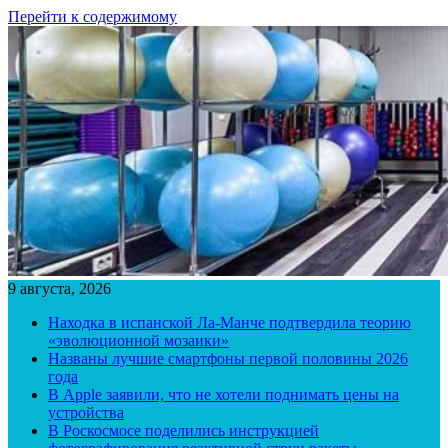
Перейти к содержимому
9 августа, 2026
Находка в испанской Ла-Манче подтвердила теорию
«эволюционной мозаики»
Названы лучшие смартфоны первой половины 2026
года
В Apple заявили, что не хотели поднимать цены на
устройства
В Роскосмосе поделились инструкцией