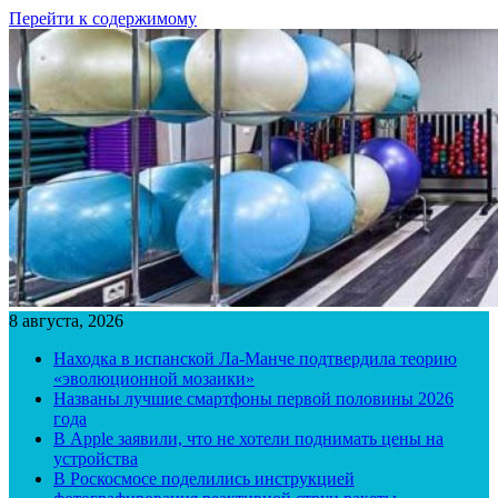
Перейти к содержимому
8 августа, 2026
Находка в испанской Ла-Манче подтвердила теорию
«эволюционной мозаики»
Названы лучшие смартфоны первой половины 2026
года
В Apple заявили, что не хотели поднимать цены на
устройства
В Роскосмосе поделились инструкцией