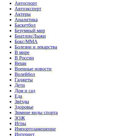
Автоспорт
Автоэксперт
Актеры
Аналитика
Баскетбол
Безумный мир
Биатлон/Лыжи
Бокс/MMA
Болезни и лекарства
В мире
В России
Вещи
Военные новости
Волейбол
Гаджеты
Дети
Дом и сад
Еда
Звёзды
Здоровье
Зимние виды спорта
ЗОЖ
Игры
Импортозамещение
Интернет