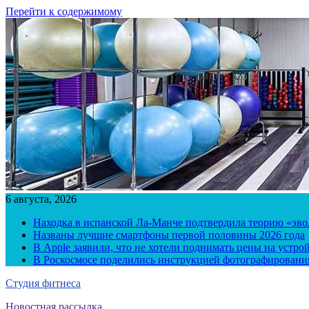
Перейти к содержимому
6 августа, 2026
Находка в испанской Ла-Манче подтвердила теорию «эв
Названы лучшие смартфоны первой половины 2026 года
В Apple заявили, что не хотели поднимать цены на устро
В Роскосмосе поделились инструкцией фотографирования
Студия фитнеса
Новостная рассылка