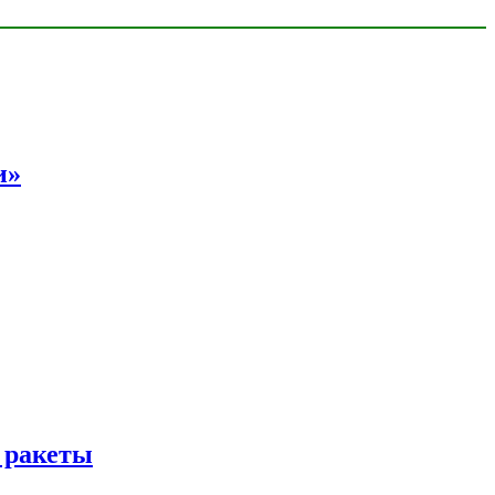
и»
 ракеты