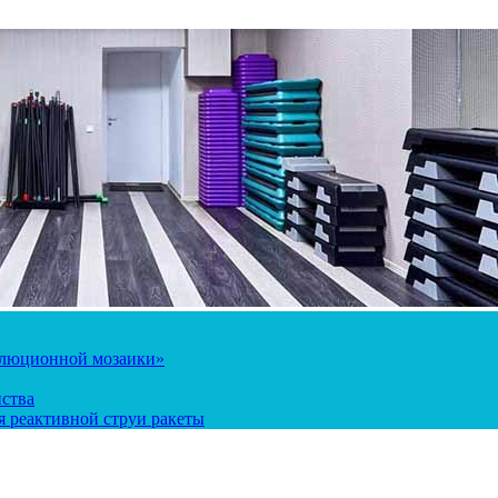
олюционной мозаики»
йства
 реактивной струи ракеты