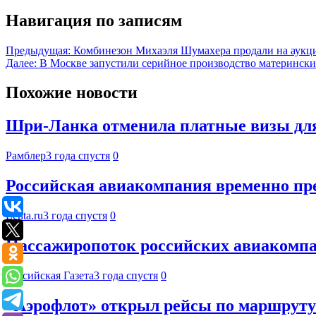
Навигация по записям
Предыдущая:
Комбинезон Михаэля Шумахера продали на аукци
Далее:
В Москве запустили серийное производство матерински
Похожие новости
Шри-Ланка отменила платные визы для
Рамблер
3 года спустя
0
Российская авиакомпания временно пр
Lenta.ru
3 года спустя
0
Пассажиропоток российских авиакомпан
Российская Газета
3 года спустя
0
«Аэрофлот» открыл рейсы по маршруту