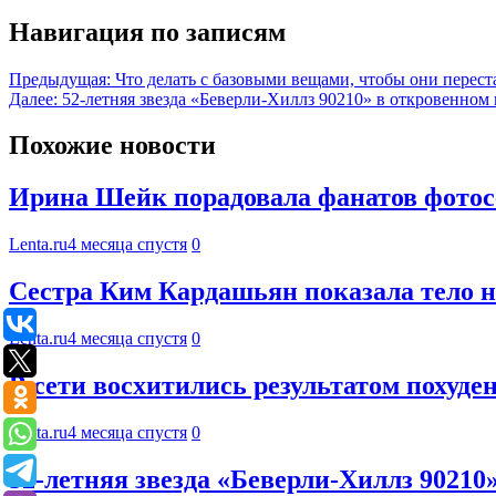
Навигация по записям
Предыдущая:
Что делать с базовыми вещами, чтобы они перес
Далее:
52-летняя звезда «Беверли-Хиллз 90210» в откровенном
Похожие новости
Ирина Шейк порадовала фанатов фотос
Lenta.ru
4 месяца спустя
0
Сестра Ким Кардашьян показала тело на
Lenta.ru
4 месяца спустя
0
В сети восхитились результатом похуде
Lenta.ru
4 месяца спустя
0
52-летняя звезда «Беверли-Хиллз 9021