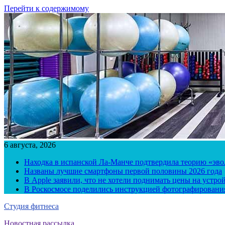
Перейти к содержимому
6 августа, 2026
Находка в испанской Ла-Манче подтвердила теорию «эв
Названы лучшие смартфоны первой половины 2026 года
В Apple заявили, что не хотели поднимать цены на устро
В Роскосмосе поделились инструкцией фотографирования
Студия фитнеса
Новостная рассылка