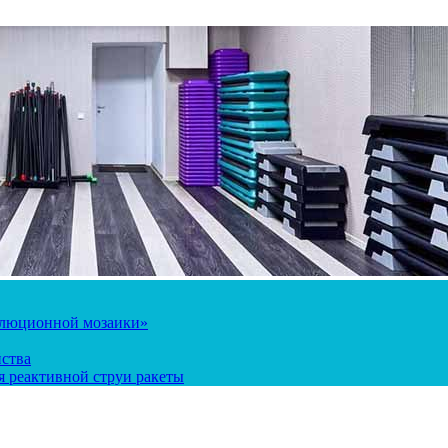
олюционной мозаики»
йства
 реактивной струи ракеты