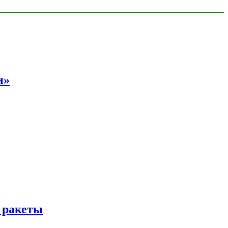
и»
 ракеты