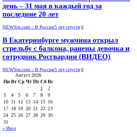
день – 31 мая в каждый год за
последние 20 лет
NEWSru.com :: В России
5 лет спустя
0
В Екатеринбурге мужчина открыл
стрельбу с балкона, ранены девочка и
сотрудник Росгвардии (ВИДЕО)
NEWSru.com :: В России
5 лет спустя
0
Август 2026
Пн
Вт
Ср
Чт
Пт
Сб
Вс
1
2
3
4
5
6
7
8
9
10
11
12
13
14
15
16
17
18
19
20
21
22
23
24
25
26
27
28
29
30
31
« Июл