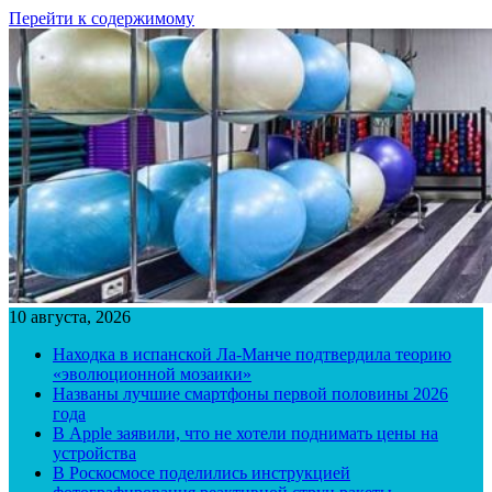
Перейти к содержимому
10 августа, 2026
Находка в испанской Ла-Манче подтвердила теорию
«эволюционной мозаики»
Названы лучшие смартфоны первой половины 2026
года
В Apple заявили, что не хотели поднимать цены на
устройства
В Роскосмосе поделились инструкцией