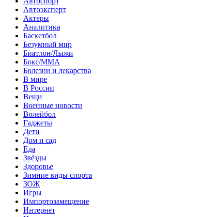
Автоспорт
Автоэксперт
Актеры
Аналитика
Баскетбол
Безумный мир
Биатлон/Лыжи
Бокс/MMA
Болезни и лекарства
В мире
В России
Вещи
Военные новости
Волейбол
Гаджеты
Дети
Дом и сад
Еда
Звёзды
Здоровье
Зимние виды спорта
ЗОЖ
Игры
Импортозамещение
Интернет