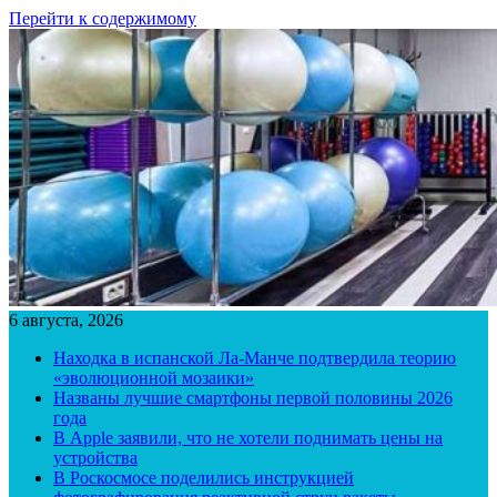
Перейти к содержимому
6 августа, 2026
Находка в испанской Ла-Манче подтвердила теорию
«эволюционной мозаики»
Названы лучшие смартфоны первой половины 2026
года
В Apple заявили, что не хотели поднимать цены на
устройства
В Роскосмосе поделились инструкцией