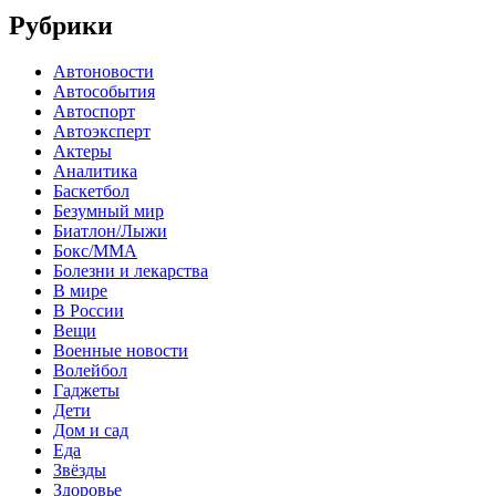
Рубрики
Автоновости
Автособытия
Автоспорт
Автоэксперт
Актеры
Аналитика
Баскетбол
Безумный мир
Биатлон/Лыжи
Бокс/MMA
Болезни и лекарства
В мире
В России
Вещи
Военные новости
Волейбол
Гаджеты
Дети
Дом и сад
Еда
Звёзды
Здоровье