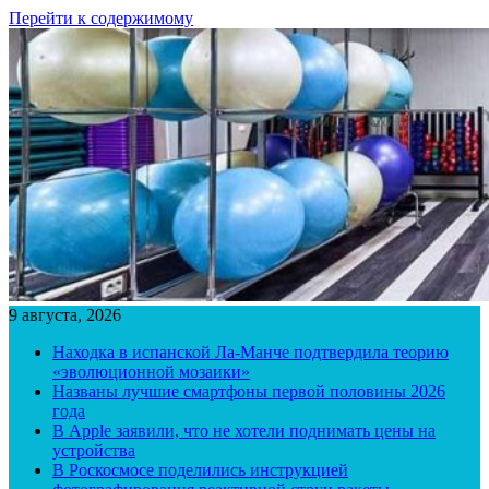
Перейти к содержимому
9 августа, 2026
Находка в испанской Ла-Манче подтвердила теорию
«эволюционной мозаики»
Названы лучшие смартфоны первой половины 2026
года
В Apple заявили, что не хотели поднимать цены на
устройства
В Роскосмосе поделились инструкцией