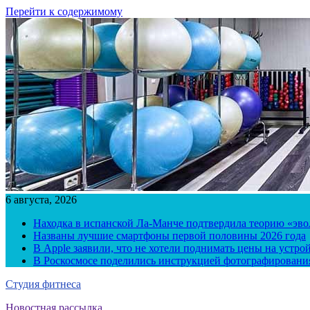
Перейти к содержимому
6 августа, 2026
Находка в испанской Ла-Манче подтвердила теорию «эв
Названы лучшие смартфоны первой половины 2026 года
В Apple заявили, что не хотели поднимать цены на устро
В Роскосмосе поделились инструкцией фотографирования
Студия фитнеса
Новостная рассылка