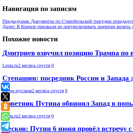
Навигация по записям
Предыдущая:
Документы по Старобельской трагедии передаду
Далее:
В Кремле призвали не преувеличивать значение визи
Похожие новости
Дмитриев озвучил позицию Трампа по 
Lenta.ru
2 месяца спустя
0
Степашин: посредник России и Запада 
RT на русском
2 месяца спустя
0
Советник Путина обвинил Запад в поп
Lenta.ru
2 месяца спустя
0
Песков: Путин 6 июня провёл встречу 