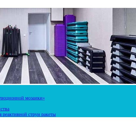
олюционной мозаики»
йства
 реактивной струи ракеты