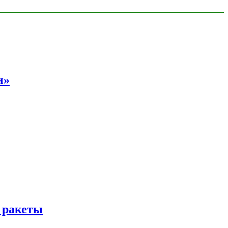
и»
 ракеты