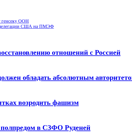
т генсеку ООН
та делегации США на ПМЭФ
восстановлению отношений с Россией
должен обладать абсолютным авторитет
ытках возродить фашизм
с полпредом в СЗФО Руденей