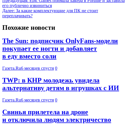
Предыдущая:
Epic Games поймала хакера в Fortnite и заставила
его публично извиниться
Далее:
За какие комплектующие для ПК не стоит
переплачивать?
Похожие новости
The Sun: подписчик OnlyFans-модели
покупает ее ногти и добавляет
в еду вместо соли
Газета.Ru
6 месяцев спустя
0
TWP: в КНР молодежь увидела
альтернативу детям в игрушках с ИИ
Газета.Ru
6 месяцев спустя
0
Свинья прилетела на дроне
и отключила людям электричество