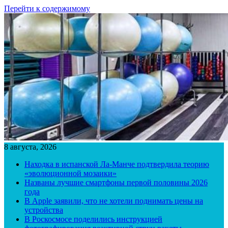
Перейти к содержимому
8 августа, 2026
Находка в испанской Ла-Манче подтвердила теорию
«эволюционной мозаики»
Названы лучшие смартфоны первой половины 2026
года
В Apple заявили, что не хотели поднимать цены на
устройства
В Роскосмосе поделились инструкцией