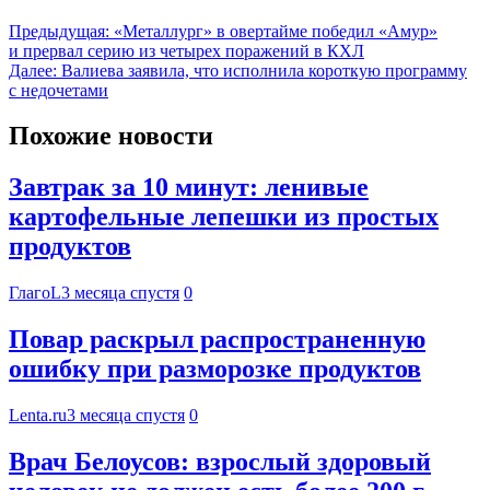
Предыдущая:
«Металлург» в овертайме победил «Амур»
и прервал серию из четырех поражений в КХЛ
Далее:
Валиева заявила, что исполнила короткую программу
с недочетами
Похожие новости
Завтрак за 10 минут: ленивые
картофельные лепешки из простых
продуктов
ГлагоL
3 месяца спустя
0
Повар раскрыл распространенную
ошибку при разморозке продуктов
Lenta.ru
3 месяца спустя
0
Врач Белоусов: взрослый здоровый