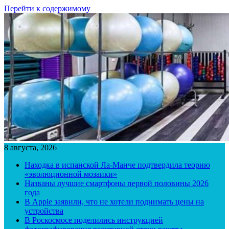
Перейти к содержимому
8 августа, 2026
Находка в испанской Ла-Манче подтвердила теорию
«эволюционной мозаики»
Названы лучшие смартфоны первой половины 2026
года
В Apple заявили, что не хотели поднимать цены на
устройства
В Роскосмосе поделились инструкцией