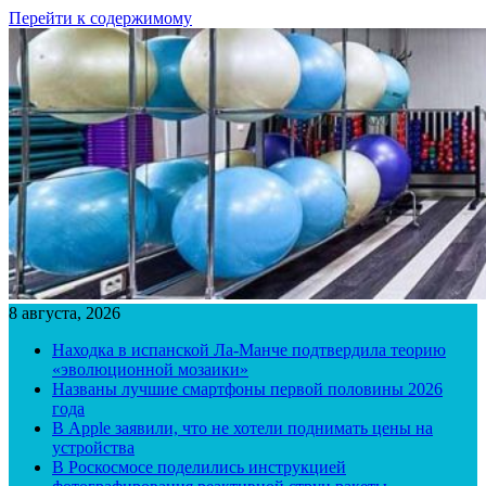
Перейти к содержимому
8 августа, 2026
Находка в испанской Ла-Манче подтвердила теорию
«эволюционной мозаики»
Названы лучшие смартфоны первой половины 2026
года
В Apple заявили, что не хотели поднимать цены на
устройства
В Роскосмосе поделились инструкцией