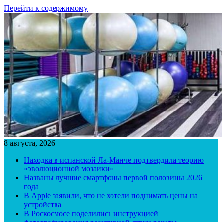
Перейти к содержимому
8 августа, 2026
Находка в испанской Ла-Манче подтвердила теорию
«эволюционной мозаики»
Названы лучшие смартфоны первой половины 2026
года
В Apple заявили, что не хотели поднимать цены на
устройства
В Роскосмосе поделились инструкцией