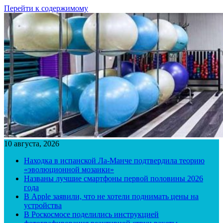
Перейти к содержимому
10 августа, 2026
Находка в испанской Ла-Манче подтвердила теорию
«эволюционной мозаики»
Названы лучшие смартфоны первой половины 2026
года
В Apple заявили, что не хотели поднимать цены на
устройства
В Роскосмосе поделились инструкцией