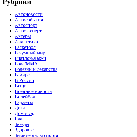
Рубрики
Автоновости
Автособытия
Автоспорт
Автоэксперт
Актеры
Аналитика
Баскетбол
Безумный мир
Биатлон/Лыжи
Бокс/MMA
Болезни и лекарства
В мире
В России
Вещи
Военные новости
Волейбол
Гаджеты
Дети
Дом и сад
Еда
Звёзды
Здоровье
Зимние виды спорта